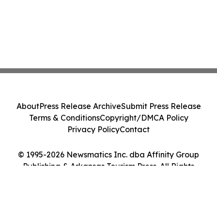
About
Press Release Archive
Submit Press Release
Terms & Conditions
Copyright/DMCA Policy
Privacy Policy
Contact
© 1995-2026 Newsmatics Inc. dba Affinity Group
Publishing & Arkansas Tourism Press. All Rights
Reserved.
Cookie Settings / Your Privacy Choices